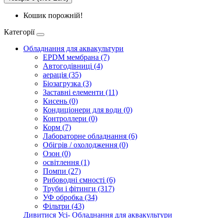
Кошик порожній!
Категорії
Обладнання для аквакультури
EPDM мембрана (7)
Автогодівниці (4)
аерація (35)
Біозагрузка (3)
Заставні елементи (11)
Кисень (0)
Кондиціонери для води (0)
Контроллери (0)
Корм (7)
Лабораторне обладнання (6)
Обігрів / охолодження (0)
Озон (0)
освітлення (1)
Помпи (27)
Рибоводні ємності (6)
Труби і фітинги (317)
УФ обробка (34)
Фільтри (43)
Дивитися Усі- Обладнання для аквакультури