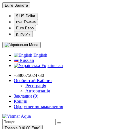
Euro
Валюта
$ US Dollar
грн. Гривна
Euro Евро
р. рубль
Мова
English
Russian
Українська
+380675024730
Особистий Кабінет
Реєстрація
Авторизація
Закладки (0)
Кошик
Оформлення замовлення
Товарів 0 (0.00 Euro)