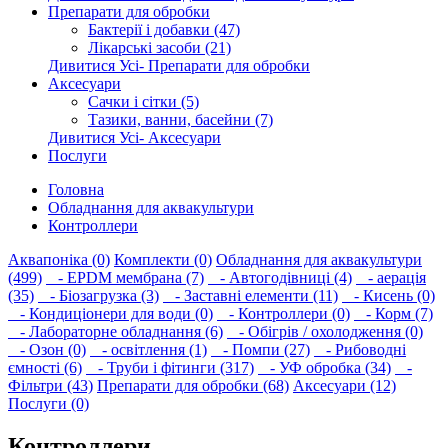
Препарати для обробки
Бактерії і добавки (47)
Лікарські засоби (21)
Дивитися Усі- Препарати для обробки
Аксесуари
Сачки і сітки (5)
Тазики, ванни, басейни (7)
Дивитися Усі- Аксесуари
Послуги
Головна
Обладнання для аквакультури
Контроллери
Аквапоніка (0)
Комплекти (0)
Обладнання для аквакультури
(499)
- EPDM мембрана (7)
- Автогодівниці (4)
- аерація
(35)
- Біозагрузка (3)
- Заставні елементи (11)
- Кисень (0)
- Кондиціонери для води (0)
- Контроллери (0)
- Корм (7)
- Лабораторне обладнання (6)
- Обігрів / охолодження (0)
- Озон (0)
- освітлення (1)
- Помпи (27)
- Рибоводні
ємності (6)
- Труби і фітинги (317)
- УФ обробка (34)
-
Фільтри (43)
Препарати для обробки (68)
Аксесуари (12)
Послуги (0)
Контроллери