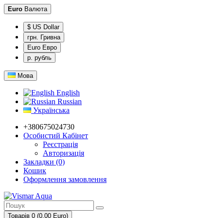
Euro
Валюта
$ US Dollar
грн. Гривна
Euro Евро
р. рубль
Мова
English
Russian
Українська
+380675024730
Особистий Кабінет
Реєстрація
Авторизація
Закладки (0)
Кошик
Оформлення замовлення
Товарів 0 (0.00 Euro)