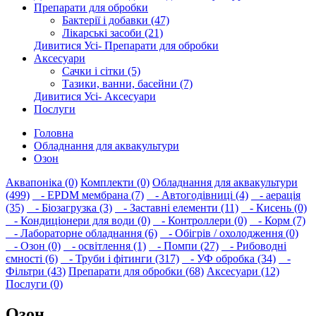
Препарати для обробки
Бактерії і добавки (47)
Лікарські засоби (21)
Дивитися Усі- Препарати для обробки
Аксесуари
Сачки і сітки (5)
Тазики, ванни, басейни (7)
Дивитися Усі- Аксесуари
Послуги
Головна
Обладнання для аквакультури
Озон
Аквапоніка (0)
Комплекти (0)
Обладнання для аквакультури
(499)
- EPDM мембрана (7)
- Автогодівниці (4)
- аерація
(35)
- Біозагрузка (3)
- Заставні елементи (11)
- Кисень (0)
- Кондиціонери для води (0)
- Контроллери (0)
- Корм (7)
- Лабораторне обладнання (6)
- Обігрів / охолодження (0)
- Озон (0)
- освітлення (1)
- Помпи (27)
- Рибоводні
ємності (6)
- Труби і фітинги (317)
- УФ обробка (34)
-
Фільтри (43)
Препарати для обробки (68)
Аксесуари (12)
Послуги (0)
Озон