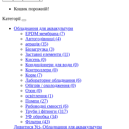
Кошик порожній!
Категорії
Обладнання для аквакультури
EPDM мембрана (7)
Автогодівниці (4)
аерація (35)
Біозагрузка (3)
Заставні елементи (11)
Кисень (0)
Кондиціонери для води (0)
Контроллери (0)
Корм (7)
Лабораторне обладнання (6)
Обігрів / охолодження (0)
Озон (0)
освітлення (1)
Помпи (27)
Рибоводні ємності (6)
Труби і фітинги (317)
УФ обробка (34)
Фільтри (43)
Дивитися Усі- Обладнання для аквакультури