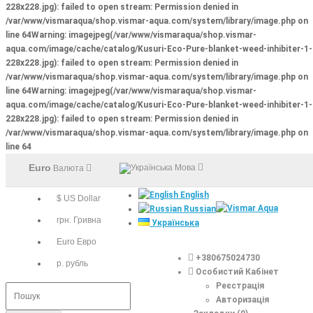
228x228.jpg): failed to open stream: Permission denied in
/var/www/vismaraqua/shop.vismar-aqua.com/system/library/image.php
on
line
64
Warning
: imagejpeg(/var/www/vismaraqua/shop.vismar-
aqua.com/image/cache/catalog/Kusuri-Eco-Pure-blanket-weed-inhibiter-1-
228x228.jpg): failed to open stream: Permission denied in
/var/www/vismaraqua/shop.vismar-aqua.com/system/library/image.php
on
line
64
Warning
: imagejpeg(/var/www/vismaraqua/shop.vismar-
aqua.com/image/cache/catalog/Kusuri-Eco-Pure-blanket-weed-inhibiter-1-
228x228.jpg): failed to open stream: Permission denied in
/var/www/vismaraqua/shop.vismar-aqua.com/system/library/image.php
on
line
64
Euro
Мова
Валюта
English
$ US Dollar
Russian
грн. Гривна
Українська
Euro Евро
+380675024730
р. рубль
Особистий Кабінет
Реєстрація
Авторизація