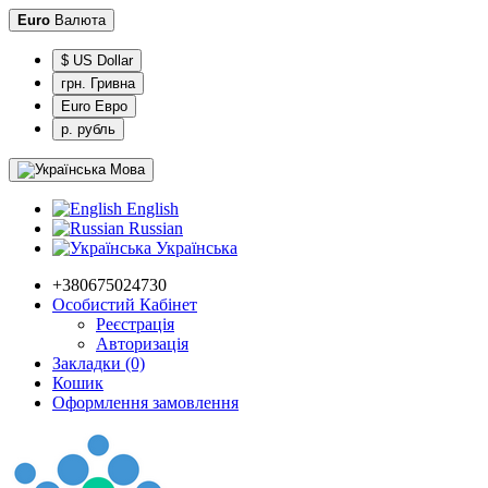
Euro
Валюта
$ US Dollar
грн. Гривна
Euro Евро
р. рубль
Мова
English
Russian
Українська
+380675024730
Особистий Кабінет
Реєстрація
Авторизація
Закладки (0)
Кошик
Оформлення замовлення