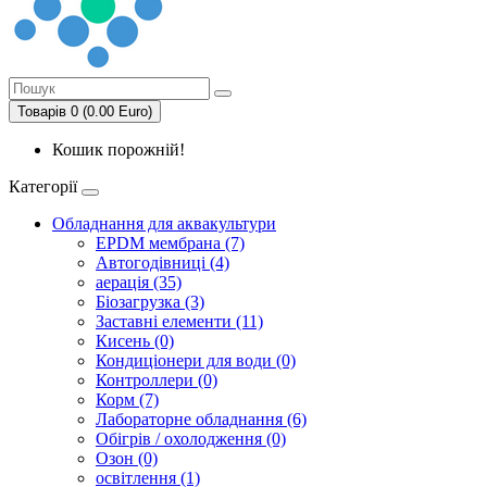
Товарів 0 (0.00 Euro)
Кошик порожній!
Категорії
Обладнання для аквакультури
EPDM мембрана (7)
Автогодівниці (4)
аерація (35)
Біозагрузка (3)
Заставні елементи (11)
Кисень (0)
Кондиціонери для води (0)
Контроллери (0)
Корм (7)
Лабораторне обладнання (6)
Обігрів / охолодження (0)
Озон (0)
освітлення (1)